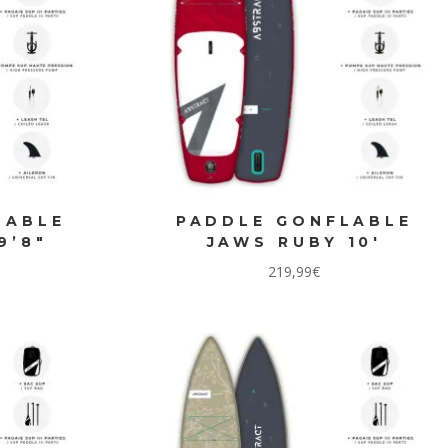
LABLE
PADDLE GONFLABLE
9’8″
JAWS RUBY 10′
219,99
€