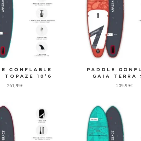
LE GONFLABLE
PADDLE GONF
 TOPAZE 10’6
GAÏA TERRA 
261,99
€
209,99
€