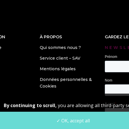
ON
À PROPOS
GARDEZ L
e
Qui sommes nous ?
NEWSL
Service client – SAV
Mentions légales
Données personnelles &
Cookies
By continuing to scroll,
you are allowing all third-party s
✓ OK, accept all