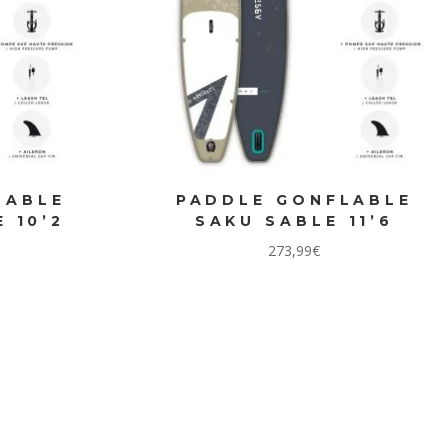
LABLE
PADDLE GONFLABLE
 10’2
SAKU SABLE 11’6
273,99
€